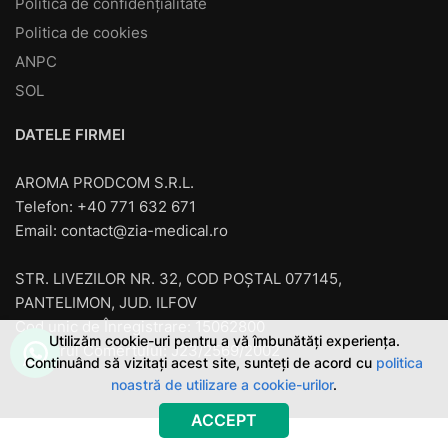
Politică de confidențialitate
Politica de cookies
ANPC
SOL
DATELE FIRMEI
AROMA PRODCOM S.R.L.
Telefon: +40 771 632 671
Email:
contact@zia-medical.ro
STR. LIVEZILOR NR. 32, COD POȘTAL 077145,
PANTELIMON, JUD. ILFOV
Cod unic de Înregistrare: 15062800
Utilizăm cookie-uri pentru a vă îmbunătăți experiența.
Registrul Comerţului: J23/2569/2002
Continuând să vizitați acest site, sunteți de acord cu
politica
noastră de utilizare a cookie-urilor
.
ACCEPT