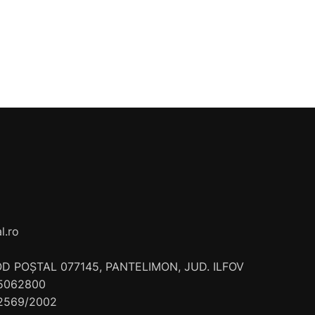
l.ro
COD POȘTAL 077145, PANTELIMON, JUD. ILFOV
 15062800
/2569/2002