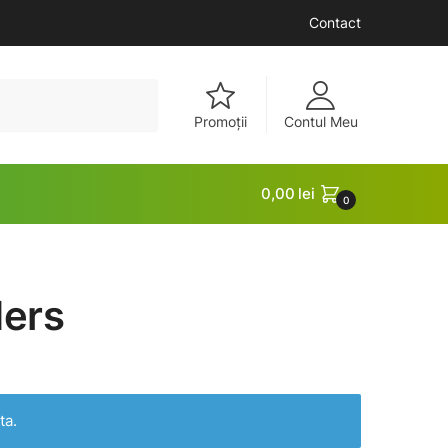
Contact
Promoții
Contul Meu
0,00
lei
0
ers
ta.