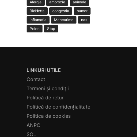
Alergie
ambrozie
animale
BioNette
congestia
humer
inflamatia
Mancarime
nas
Polen
Stop
LINKURI UTILE
Contact
Termeni și condiții
Politică de retur
Politică de confidențialitate
Politica de cookies
ANPC
SOL