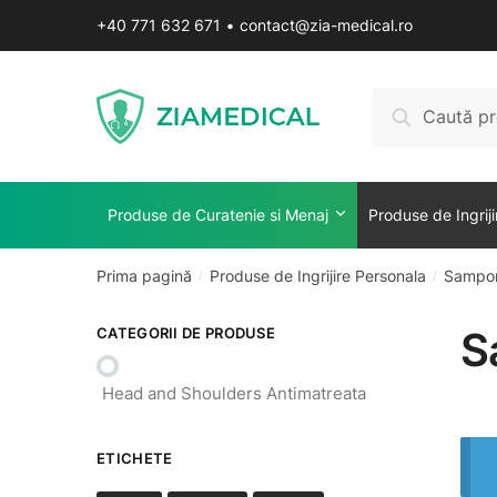
Skip
Skip
+40 771 632 671
•
contact@zia-medical.ro
to
to
navigation
content
Caută
Caută
după:
Produse de Curatenie si Menaj
Produse de Ingrij
Prima pagină
Produse de Ingrijire Personala
Sampon
/
/
S
CATEGORII DE PRODUSE
Head and Shoulders Antimatreata
ETICHETE