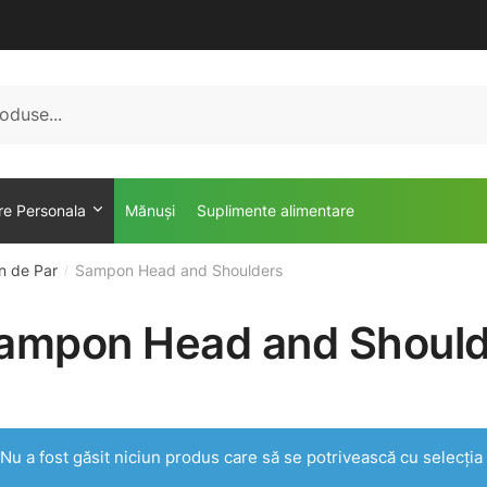
ire Personala
Mănuși
Suplimente alimentare
 de Par
Sampon Head and Shoulders
/
ampon Head and Should
Nu a fost găsit niciun produs care să se potrivească cu selecția 