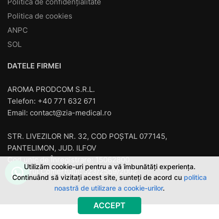
Politică de confidențialitate
Politica de cookies
ANPC
SOL
DATELE FIRMEI
AROMA PRODCOM S.R.L.
Telefon: +40 771 632 671
Email:
contact@zia-medical.ro
STR. LIVEZILOR NR. 32, COD POȘTAL 077145,
PANTELIMON, JUD. ILFOV
Cod unic de Înregistrare: 15062800
Utilizăm cookie-uri pentru a vă îmbunătăți experiența.
Registrul Comerţului: J23/2569/2002
Continuând să vizitați acest site, sunteți de acord cu
politica
noastră de utilizare a cookie-urilor
.
ACCEPT