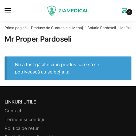
Skip
Skip
to
to
0
navigation
content
Prima pagină
Produse de Curatenie si Menaj
Solutie Pardoseli
Mr Prope
/
/
/
Mr Proper Pardoseli
Nu a fost găsit niciun produs care să se
potrivească cu selecția ta.
LINKURI UTILE
Contact
Termeni și condiții
Politică de retur