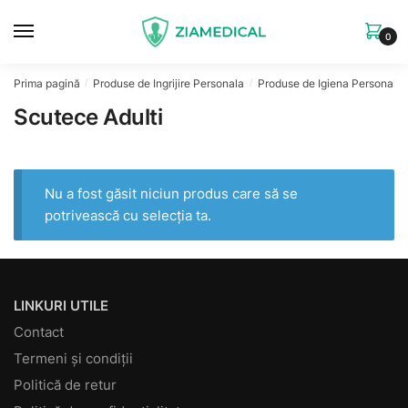
Skip
Skip
to
to
0
navigation
content
Prima pagină
Produse de Ingrijire Personala
Produse de Igiena Personala
/
/
Scutece Adulti
Nu a fost găsit niciun produs care să se
potrivească cu selecția ta.
LINKURI UTILE
Contact
Termeni și condiții
Politică de retur