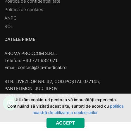
Politică de confidențialitate
Politica de cookies
ANPC
SOL
DATELE FIRMEI
AROMA PRODCOM S.R.L.
Telefon: +40 771 632 671
Email:
contact@zia-medical.ro
STR. LIVEZILOR NR. 32, COD POȘTAL 077145,
PANTELIMON, JUD. ILFOV
Cod unic de Înregistrare: 15062800
Utilizăm cookie-uri pentru a vă îmbunătăți experiența.
Registrul Comerţului: J23/2569/2002
Continuând să vizitați acest site, sunteți de acord cu
politica
noastră de utilizare a cookie-urilor
.
ACCEPT