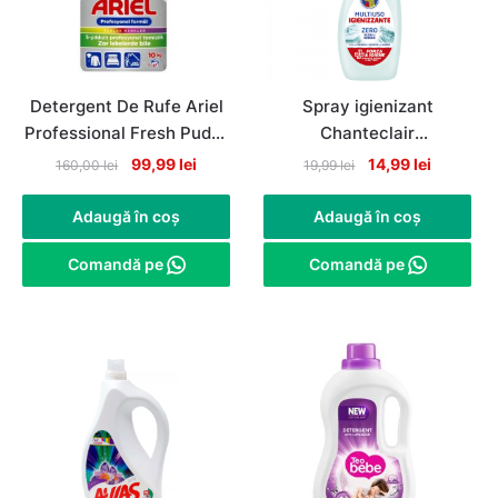
Detergent De Rufe Ariel
Spray igienizant
Professional Fresh Pudra
Chanteclair
Automat, 67 de spalari,
multifunctional 625ml
Original
Current
Original
Current
99,99
lei
14,99
lei
160,00
lei
19,99
lei
10Kg
price
price
price
price
was:
is:
was:
is:
Adaugă în coș
Adaugă în coș
160,00 lei.
99,99 lei.
19,99 lei.
14,99 lei.
Comandă pe
Comandă pe