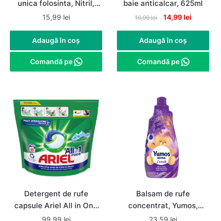
unica folosinta, Nitril,
baie anticalcar, 625ml
nepudrate, albastre,
Original
Current
15,99
lei
14,99
lei
19,99
lei
marimea L
price
price
was:
is:
Adaugă în coș
Adaugă în coș
19,99 lei.
14,99 lei.
Comandă pe
Comandă pe
Detergent de rufe
Balsam de rufe
capsule Ariel All in One
concentrat, Yumos,
PODS Mountain Spring,
Lavanda, 1.44 L, 60
99,99
lei
23,59
lei