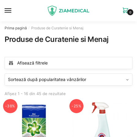
Skip
Skip
to
to
0
navigation
content
Prima pagină
Produse de Curatenie si Menaj
/
Produse de Curatenie si Menaj
Afisează filtrele
Sorted
Afișez 1 - 16 din 45 de rezultate
by
popularity
-38%
-25%