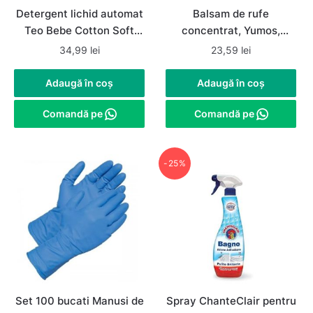
Detergent lichid automat
Balsam de rufe
Teo Bebe Cotton Soft
concentrat, Yumos,
Aloe, 1.1 L, 20 spalari
Hanimeli / Mana Maicii
34,99
lei
23,59
lei
Domnului, 1.44 L, 60
spalari
Adaugă în coș
Adaugă în coș
Comandă pe
Comandă pe
-25%
Set 100 bucati Manusi de
Spray ChanteClair pentru