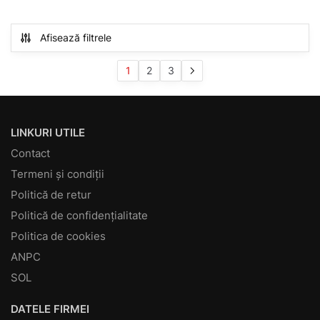
Afisează filtrele
1
2
3
LINKURI UTILE
Contact
Termeni și condiții
Politică de retur
Politică de confidențialitate
Politica de cookies
ANPC
SOL
DATELE FIRMEI