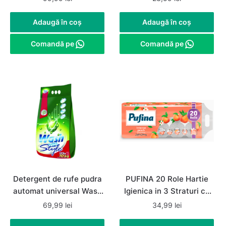
65 spalari
spalari
Adaugă în coș
Adaugă în coș
Comandă pe
Comandă pe
Detergent de rufe pudra
PUFINA 20 Role Hartie
automat universal Wash
Igienica in 3 Straturi cu
with Style 10Kg, 125
Parfum de Piersica
69,99
lei
34,99
lei
spalari