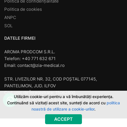
Politică de confidențialitate
Politica de cookies
ANPC
SOL
DATELE FIRMEI
AROMA PRODCOM S.R.L.
Telefon: +40 771 632 671
Email:
contact@zia-medical.ro
STR. LIVEZILOR NR. 32, COD POȘTAL 077145,
PANTELIMON, JUD. ILFOV
Cod unic de Înregistrare: 15062800
Utilizăm cookie-uri pentru a vă îmbunătăți experiența.
Registrul Comerţului: J23/2569/2002
Continuând să vizitați acest site, sunteți de acord cu
politica
noastră de utilizare a cookie-urilor
.
ACCEPT