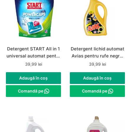
Detergent START All in 1
Detergent lichid automat
universal automat pentru
Avias pentru rufe negre,
rufe albe si colorate, 36
80 spalari, 4litri
39,99
lei
39,99
lei
capsule
Adaugă în coș
Adaugă în coș
Comandă pe
Comandă pe