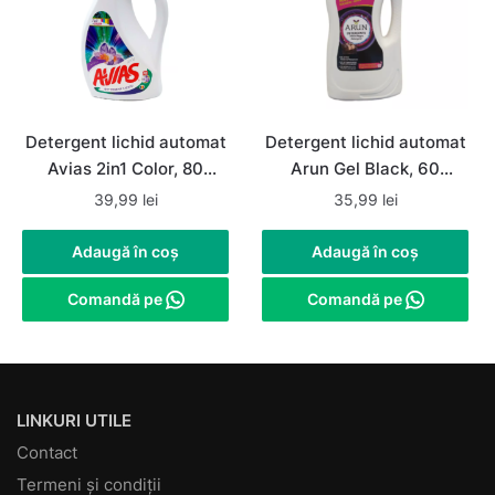
Detergent lichid automat
Detergent lichid automat
Avias 2in1 Color, 80
Arun Gel Black, 60
spalari, 4litri
spalari, 4 litri
39,99
lei
35,99
lei
Adaugă în coș
Adaugă în coș
Comandă pe
Comandă pe
LINKURI UTILE
Contact
Termeni și condiții