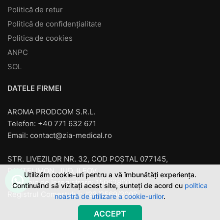
Politică de retur
Politică de confidențialitate
Politica de cookies
ANPC
SOL
DATELE FIRMEI
AROMA PRODCOM S.R.L.
Telefon: +40 771 632 671
Email:
contact@zia-medical.ro
STR. LIVEZILOR NR. 32, COD POȘTAL 077145,
PANTELIMON, JUD. ILFOV
Utilizăm cookie-uri pentru a vă îmbunătăți experiența.
Cod unic de Înregistrare: 15062800
Continuând să vizitați acest site, sunteți de acord cu
politica
Registrul Comerţului: J23/2569/2002
noastră de utilizare a cookie-urilor
.
ACCEPT