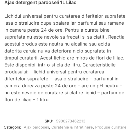
Ajax detergent pardoseli 1L Lilac
Lichidul universal pentru curatarea diferitelor suprafete
lasa o stralucire dupa spalare iar parfumul sau ramane
in camera peste 24 de ore. Pentru a curata bine
suprafata nu este nevoie sa frecati si sa clatiti. Reactia
acestui produs este neutra nu alcalina sau acida
datorita caruia nu va deteriora nicio suprafata in
timpul curatarii. Acest lichid are miros de flori de liliac.
Este disponibil intr-o sticla de litru. Caracteristicile
produsului: – lichid universal pentru curatarea
diferitelor suprafete – lasa o stralucire – parfumul in
camera dureaza peste 24 de ore – are un pH neutru –
nu este nevoie de curatare si clatire lichid – parfum de
flori de liliac – 1 litru.
SKU:
5900273462213
Categorii:
Ajax pardoseli
,
Curatenie & Intretinere
,
Produse curățare