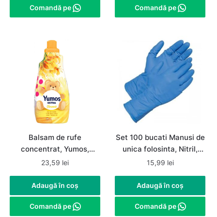
Comandă pe
Comandă pe
Balsam de rufe
Set 100 bucati Manusi de
concentrat, Yumos,
unica folosinta, Nitril,
Hanimeli / Mana Maicii
nepudrate, albastre,
23,59
lei
15,99
lei
Domnului, 1.44 L, 60
marimea M
spalari
Adaugă în coș
Adaugă în coș
Comandă pe
Comandă pe