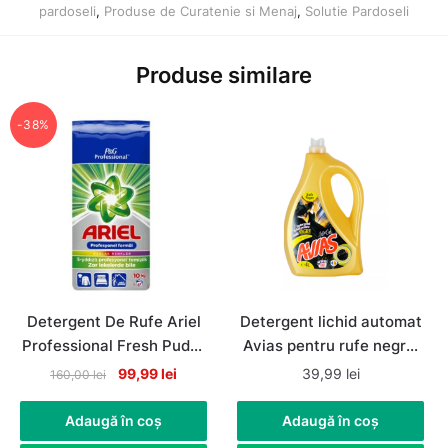
pardoseli
,
Produse de Curatenie si Menaj
,
Solutie Pardoseli
Produse similare
-38%
Detergent De Rufe Ariel
Detergent lichid automat
Professional Fresh Pudra
Avias pentru rufe negre,
Automat, 67 de spalari,
80 spalari, 4litri
Original
Current
99,99
lei
39,99
lei
160,00
lei
10Kg
price
price
was:
is:
Adaugă în coș
Adaugă în coș
160,00 lei.
99,99 lei.