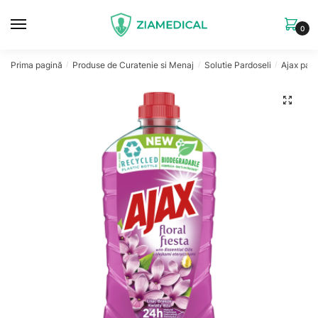
Skip
Skip
to
to
0
navigation
content
Prima pagină
Produse de Curatenie si Menaj
Solutie Pardoseli
Ajax pard
/
/
/
🔍