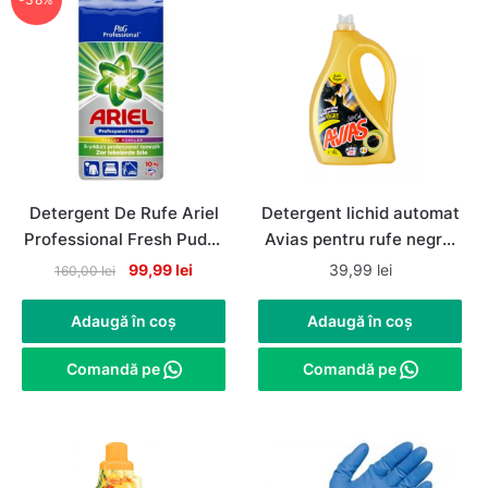
Detergent De Rufe Ariel
Detergent lichid automat
Professional Fresh Pudra
Avias pentru rufe negre,
Automat, 67 de spalari,
80 spalari, 4litri
Original
Current
99,99
lei
39,99
lei
160,00
lei
10Kg
price
price
was:
is:
Adaugă în coș
Adaugă în coș
160,00 lei.
99,99 lei.
Comandă pe
Comandă pe