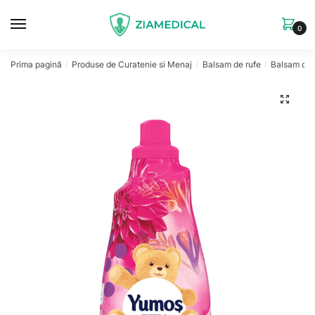
Skip
Skip
to
to
0
navigation
content
Prima pagină
Produse de Curatenie si Menaj
Balsam de rufe
Balsam de 
/
/
/
🔍