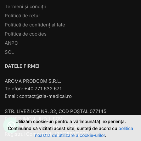
Termeni și condiții
Politică de retur
Politică de confidențialitate
Politica de cookies
ANPC
SOL
DATELE FIRMEI
AROMA PRODCOM S.R.L.
Telefon: +40 771 632 671
Email:
contact@zia-medical.ro
STR. LIVEZILOR NR. 32, COD POȘTAL 077145,
PANTELIMON, JUD. ILFOV
Utilizăm cookie-uri pentru a vă îmbunătăți experiența.
Cod unic de Înregistrare: 15062800
Continuând să vizitați acest site, sunteți de acord cu
politica
Registrul Comerţului: J23/2569/2002
noastră de utilizare a cookie-urilor
.