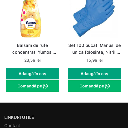
Balsam de rufe
Set 100 bucati Manusi de
concentrat, Yumos,
unica folosinta, Nitril,
Hanimeli / Mana Maicii
nepudrate, albastre,
23,59
lei
15,99
lei
Domnului, 1.44 L, 60
marimea M
spalari
Adaugă în coș
Adaugă în coș
Comandă pe
Comandă pe
LINKURI UTILE
Contact