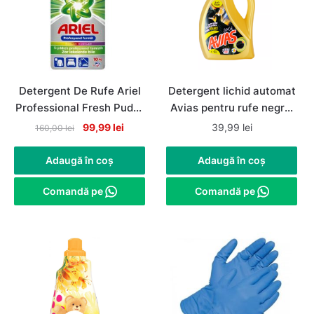
Detergent De Rufe Ariel
Detergent lichid automat
Professional Fresh Pudra
Avias pentru rufe negre,
Automat, 67 de spalari,
80 spalari, 4litri
Original
Current
99,99
lei
39,99
lei
160,00
lei
10Kg
price
price
was:
is:
Adaugă în coș
Adaugă în coș
160,00 lei.
99,99 lei.
Comandă pe
Comandă pe