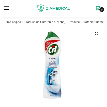
Skip
Skip
to
to
0
navigation
content
Prima pagină
Produse de Curatenie si Menaj
Produse Curatenie Bucatari
/
/
🔍