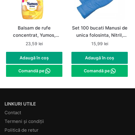
Balsam de rufe
Set 100 bucati Manusi de
concentrat, Yumos,
unica folosinta, Nitril,
Hanimeli / Mana Maicii
nepudrate, albastre,
23,59
lei
15,99
lei
Domnului, 1.44 L, 60
marimea M
spalari
Adaugă în coș
Adaugă în coș
Comandă pe
Comandă pe
LINKURI UTILE
Contact
Termeni și condiții
Politică de retur