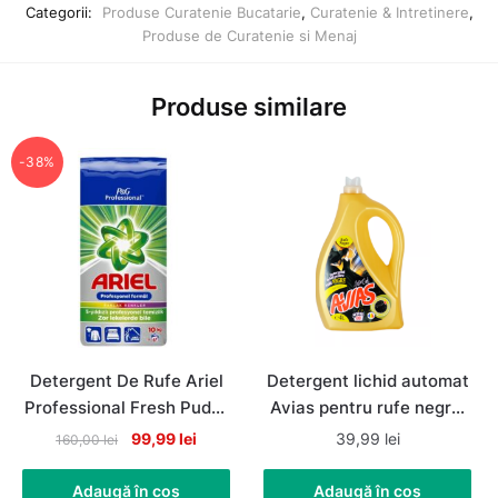
Categorii:
Produse Curatenie Bucatarie
,
Curatenie & Intretinere
,
Produse de Curatenie si Menaj
Produse similare
-38%
Detergent De Rufe Ariel
Detergent lichid automat
Professional Fresh Pudra
Avias pentru rufe negre,
Automat, 67 de spalari,
80 spalari, 4litri
Original
Current
99,99
lei
39,99
lei
160,00
lei
10Kg
price
price
was:
is:
Adaugă în coș
Adaugă în coș