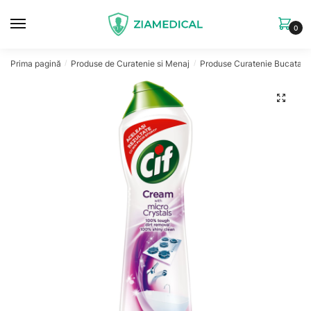
Skip
Skip
to
to
0
navigation
content
Prima pagină
Produse de Curatenie si Menaj
Produse Curatenie Bucatari
/
/
🔍