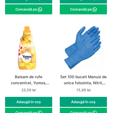
160,00 lei.
99,99 lei.
Comandă pe
Comandă pe
Balsam de rufe
Set 100 bucati Manusi de
concentrat, Yumos,
unica folosinta, Nitril,
Hanimeli / Mana Maicii
nepudrate, albastre,
23,59
lei
15,99
lei
Domnului, 1.44 L, 60
marimea M
spalari
Adaugă în coș
Adaugă în coș
Comandă pe
Comandă pe