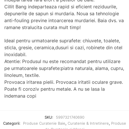
Cillit Bang indeparteaza rapid si eficient reziduurile,
depunerile de sapun si murdaria. Noua sa tehnologie
anti-fouling previne intoarcerea murdariei. Baia dvs. va
ramane stralucita curata mult timp!
Ideal pentru urmatoarele suprafete: chiuvete, toalete,
sticla, gresie, ceramica,dusuri si cazi, robinete din otel
inoxidabil.
Atentie: Produsul nu este recomandat pentru utilizare
pe urmatoarele suprafete:piatra naturala, alama, cupru,
linoleum, textile.
Provoaca iritarea pielii. Provoaca iritatii oculare grave.
Poate fi coroziv pentru metale. A nu se lasa la
indemana copi
SKU:
5997321740690
Categorii:
Produse Curatenie Baie
,
Curatenie & Intretinere
,
Produse