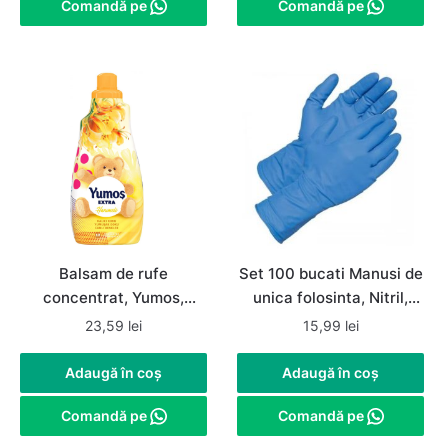
Comandă pe
Comandă pe
Balsam de rufe
Set 100 bucati Manusi de
concentrat, Yumos,
unica folosinta, Nitril,
Hanimeli / Mana Maicii
nepudrate, albastre,
23,59
lei
15,99
lei
Domnului, 1.44 L, 60
marimea M
spalari
Adaugă în coș
Adaugă în coș
Comandă pe
Comandă pe