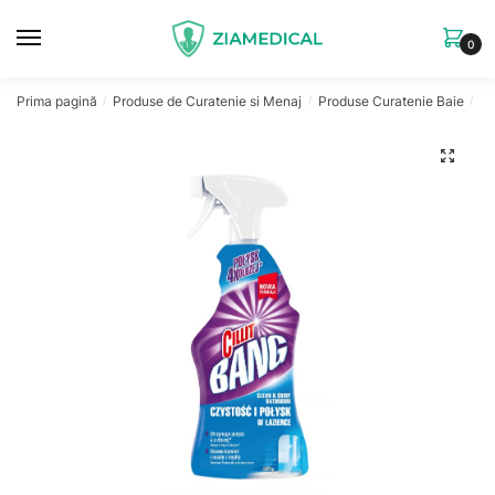
Skip
Skip
to
to
0
navigation
content
Prima pagină
Produse de Curatenie si Menaj
Produse Curatenie Baie
Ci
/
/
/
🔍