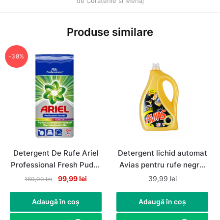
de Curatenie si Menaj
Produse similare
-38%
Detergent De Rufe Ariel
Detergent lichid automat
Professional Fresh Pudra
Avias pentru rufe negre,
Automat, 67 de spalari,
80 spalari, 4litri
Original
Current
99,99
lei
39,99
lei
160,00
lei
10Kg
price
price
was:
is:
Adaugă în coș
Adaugă în coș
160,00 lei.
99,99 lei.