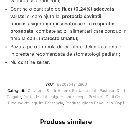
vacanta sau concediu;
Contine o cantitate de
fluor (0,24%) adecvata
varstei
si care ajuta la:
protectia cavitatii
bucale,
asigura
gingii sanatoase
si o
respiratie
proaspata
, combate acizii alimentari care conduc in
timp la
carii, intareste smaltul
;
Bazata pe o formula de curatare delicata a dintilor
in crestere recomandata de stomatologi pediatri;
Nu contine zahar
.
SKU:
6920354812866
Categorii:
Curatenie & Intretinere
,
Pasta de dinti
,
Pasta de Dinti
Colgate
,
Pasta de dinti colgate pentru copii
,
Pasta de Dinti Copii
,
Produse de Ingrijire Personala
,
Produse Igiena Bebelusi si Copii
Produse similare