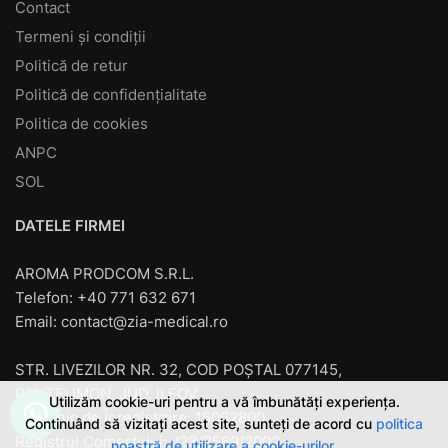
Contact
Termeni și condiții
Politică de retur
Politică de confidențialitate
Politica de cookies
ANPC
SOL
DATELE FIRMEI
AROMA PRODCOM S.R.L.
Telefon: +40 771 632 671
Email:
contact@zia-medical.ro
STR. LIVEZILOR NR. 32, COD POȘTAL 077145,
PANTELIMON, JUD. ILFOV
Utilizăm cookie-uri pentru a vă îmbunătăți experiența.
Cod unic de Înregistrare: 15062800
Continuând să vizitați acest site, sunteți de acord cu
politica
Registrul Comerţului: J23/2569/2002
noastră de utilizare a cookie-urilor
.