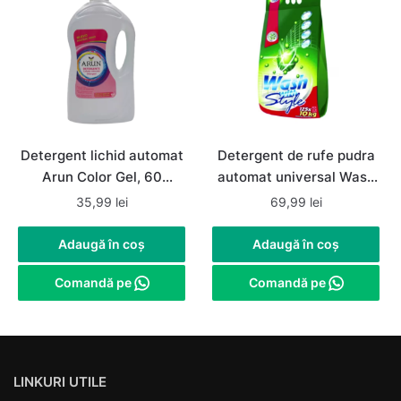
Detergent lichid automat
Detergent de rufe pudra
Arun Color Gel, 60
automat universal Wash
spalari, 4 litri
with Style 10Kg, 125
35,99
lei
69,99
lei
spalari
Adaugă în coș
Adaugă în coș
Comandă pe
Comandă pe
LINKURI UTILE