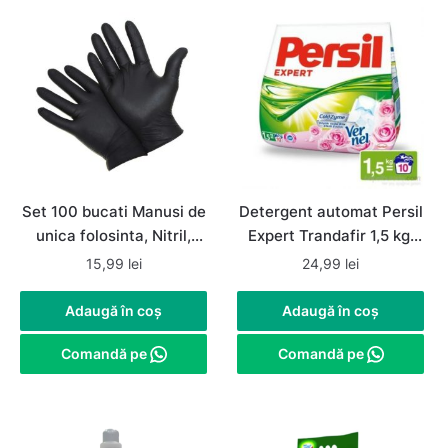
Set 100 bucati Manusi de
Detergent automat Persil
unica folosinta, Nitril,
Expert Trandafir 1,5 kg,
nepudrate, negre,
rufe albe si colorate
15,99
lei
24,99
lei
marimea L
Adaugă în coș
Adaugă în coș
Comandă pe
Comandă pe