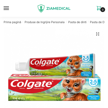
Skip
Skip
to
to
0
navigation
content
Prima pagină
Produse de Ingrijire Personala
Pasta de dinti
Pasta de Dint
/
/
/
🔍