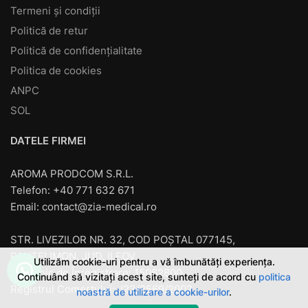
Termeni și condiții
Politică de retur
Politică de confidențialitate
Politica de cookies
ANPC
SOL
DATELE FIRMEI
AROMA PRODCOM S.R.L.
Telefon: +40 771 632 671
Email:
contact@zia-medical.ro
STR. LIVEZILOR NR. 32, COD POȘTAL 077145,
PANTELIMON, JUD. ILFOV
Utilizăm cookie-uri pentru a vă îmbunătăți experiența.
Cod unic de Înregistrare: 15062800
Continuând să vizitați acest site, sunteți de acord cu
politica
Registrul Comerţului: J23/2569/2002
noastră de utilizare a cookie-urilor
.