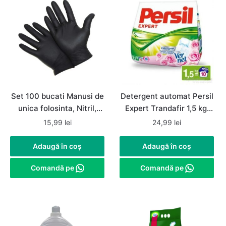
Set 100 bucati Manusi de
Detergent automat Persil
unica folosinta, Nitril,
Expert Trandafir 1,5 kg,
nepudrate, negre,
rufe albe si colorate
15,99
lei
24,99
lei
marimea L
Adaugă în coș
Adaugă în coș
Comandă pe
Comandă pe