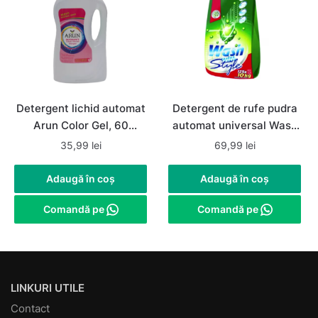
Detergent lichid automat
Detergent de rufe pudra
Arun Color Gel, 60
automat universal Wash
spalari, 4 litri
with Style 10Kg, 125
35,99
lei
69,99
lei
spalari
Adaugă în coș
Adaugă în coș
Comandă pe
Comandă pe
LINKURI UTILE
Contact