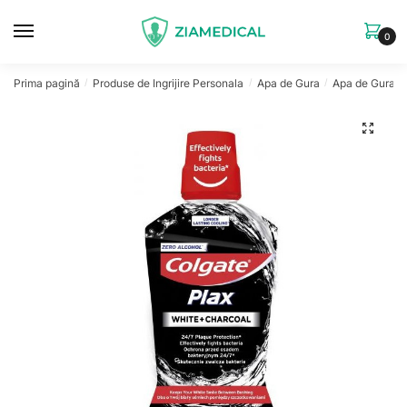
Skip
Skip
to
to
0
navigation
content
Prima pagină
Produse de Ingrijire Personala
Apa de Gura
Apa de Gura C
/
/
/
🔍