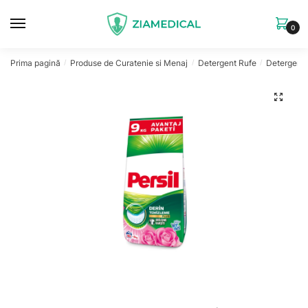
Skip
Skip
to
to
0
navigation
content
Prima pagină
Produse de Curatenie si Menaj
Detergent Rufe
Detergent 
/
/
/
🔍