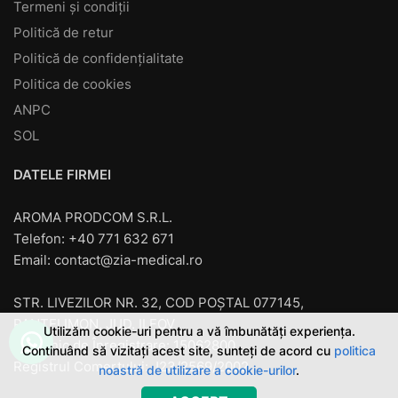
Termeni și condiții
Politică de retur
Politică de confidențialitate
Politica de cookies
ANPC
SOL
DATELE FIRMEI
AROMA PRODCOM S.R.L.
Telefon: +40 771 632 671
Email:
contact@zia-medical.ro
STR. LIVEZILOR NR. 32, COD POȘTAL 077145,
PANTELIMON, JUD. ILFOV
Utilizăm cookie-uri pentru a vă îmbunătăți experiența.
Cod unic de Înregistrare: 15062800
Continuând să vizitați acest site, sunteți de acord cu
politica
Registrul Comerţului: J23/2569/2002
noastră de utilizare a cookie-urilor
.