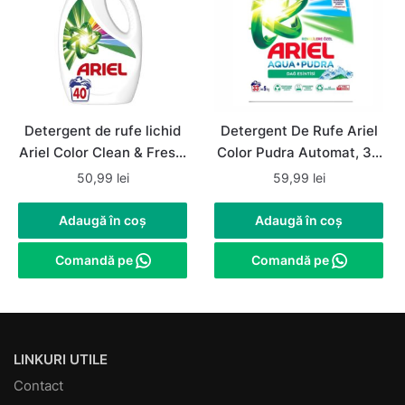
Detergent de rufe lichid
Detergent De Rufe Ariel
Ariel Color Clean & Fresh,
Color Pudra Automat, 33
40 spalari, 2L
de spalari, 5Kg
50,99
lei
59,99
lei
Adaugă în coș
Adaugă în coș
Comandă pe
Comandă pe
LINKURI UTILE
Contact