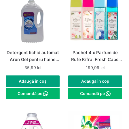
Detergent lichid automat
Pachet 4 x Parfum de
Arun Gel pentru haine
Rufe Kifra, Fresh Caps,
albe, 60 spalari, 4 litri
Ocean, Spring, Magnolia,
35,99
lei
199,99
lei
4 x 80 Spalari, 4 x 200 ml
Adaugă în coș
Adaugă în coș
Comandă pe
Comandă pe