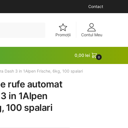
Contact
Promoții
Contul Meu
0,00
lei
0
a Dash 3 in 1Alpen Frische, 6kg, 100 spalari
e rufe automat
3 in 1Alpen
, 100 spalari