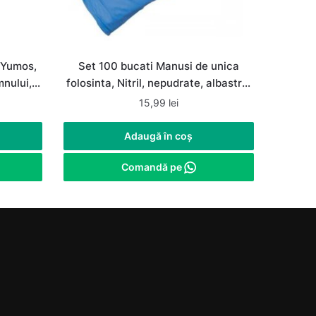
 Yumos,
Set 100 bucati Manusi de unica
mnului,
folosinta, Nitril, nepudrate, albastre,
marimea M
15,99
lei
Adaugă în coș
Comandă pe