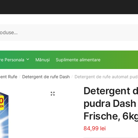
ire Personala
Mănuși
Suplimente alimentare
ent Rufe
Detergent de rufe Dash
Detergent de rufe automat pudr
/
/
Detergent d
🔍
pudra Dash 
Frische, 6kg
84,99
lei