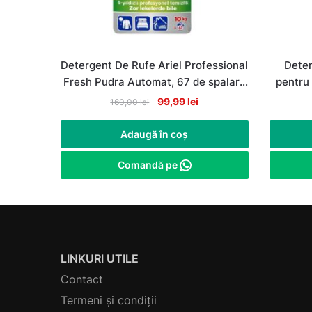
Detergent De Rufe Ariel Professional
Deter
Fresh Pudra Automat, 67 de spalari,
pentru 
10Kg
Original
Current
99,99
lei
160,00
lei
price
price
was:
is:
Adaugă în coș
160,00 lei.
99,99 lei.
Comandă pe
LINKURI UTILE
Contact
Termeni și condiții