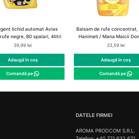
gent lichid automat Avias
Balsam de rufe concentrat,
rufe negre, 80 spalari, 4litri
Hanimeli / Mana Maicii Do
1.44 L, 60 spalari
39,99
lei
23,59
lei
Adaugă în coș
Adaugă în coș
Comandă pe
Comandă pe
DATELE FIRMEI
AROMA PRODCOM S.R.L.
Telefon: +40 771 632 671