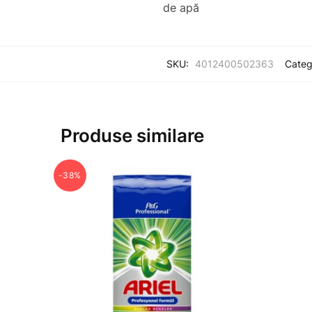
de apă
SKU:
4012400502363
Categ
Produse similare
-38%