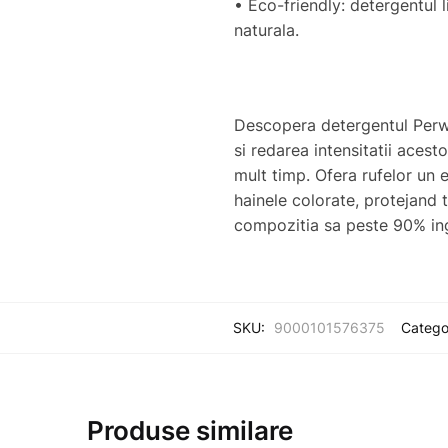
• Eco-friendly: detergentul
naturala.
Descopera detergentul Perwol
si redarea intensitatii acest
mult timp. Ofera rufelor un 
hainele colorate, protejand 
compozitia sa peste 90% ing
SKU:
9000101576375
Categor
Produse similare