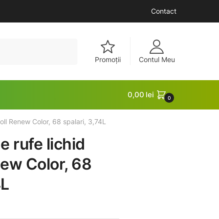
Contact
Promoții
Contul Meu
0,00
lei
0
oll Renew Color, 68 spalari, 3,74L
 rufe lichid
ew Color, 68
4L