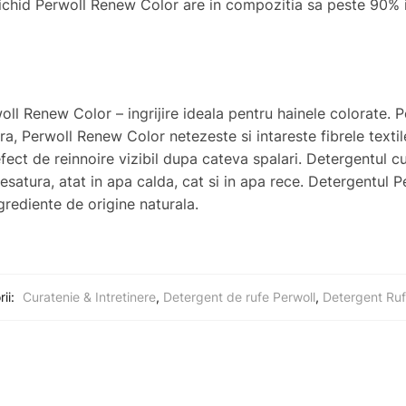
 lichid Perwoll Renew Color are in compozitia sa peste 90% 
l Renew Color – ingrijire ideala pentru hainele colorate. Pe
ora, Perwoll Renew Color netezeste si intareste fibrele texti
efect de reinnoire vizibil dupa cateva spalari. Detergentul c
tesatura, atat in apa calda, cat si in apa rece. Detergentul 
rediente de origine naturala.
ii:
Curatenie & Intretinere
,
Detergent de rufe Perwoll
,
Detergent Ru