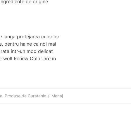
ingrediente de origine
 langa protejarea culorilor
le, pentru haine ca noi mai
urata intr-un mod delicat
Perwoll Renew Color are in
fe
,
Produse de Curatenie si Menaj