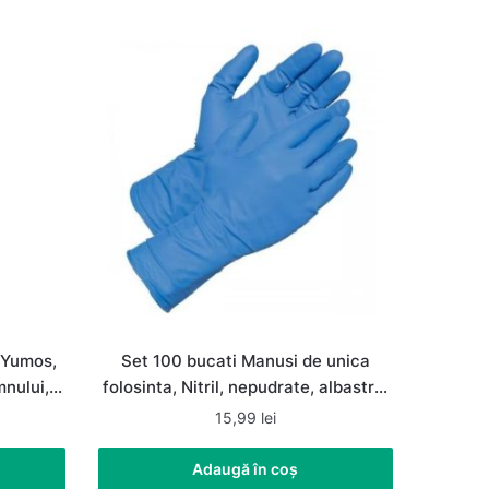
 Yumos,
Set 100 bucati Manusi de unica
mnului,
folosinta, Nitril, nepudrate, albastre,
marimea M
15,99
lei
Adaugă în coș