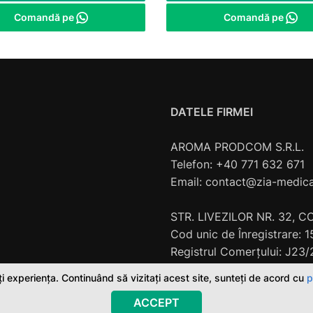
Comandă pe
Comandă pe
DATELE FIRMEI
AROMA PRODCOM S.R.L.
Telefon: +40 771 632 671
Email:
contact@zia-medica
STR. LIVEZILOR NR. 32, 
Cod unic de Înregistrare:
Registrul Comerţului: J23
i experiența. Continuând să vizitați acest site, sunteți de acord cu
p
ACCEPT