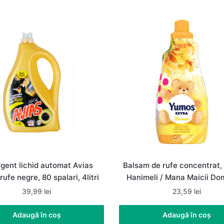
gent lichid automat Avias
Balsam de rufe concentrat,
rufe negre, 80 spalari, 4litri
Hanimeli / Mana Maicii Do
1.44 L, 60 spalari
39,99
lei
23,59
lei
Adaugă în coș
Adaugă în coș