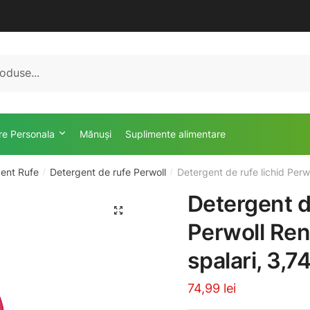
ire Personala
Mănuși
Suplimente alimentare
ent Rufe
Detergent de rufe Perwoll
Detergent de rufe lichid Perw
/
/
Detergent de
🔍
Perwoll Ren
spalari, 3,7
74,99
lei