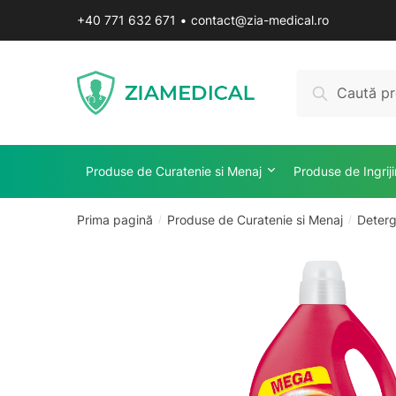
Skip
Skip
+40 771 632 671
•
contact@zia-medical.ro
to
to
navigation
content
Caută
Caută
după:
Produse de Curatenie si Menaj
Produse de Ingrij
Prima pagină
Produse de Curatenie si Menaj
Deterg
/
/