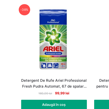
-38%
Detergent De Rufe Ariel Professional
Deter
Fresh Pudra Automat, 67 de spalari,
pentru 
10Kg
Original
Current
99,99
lei
160,00
lei
price
price
was:
is:
Adaugă în coș
160,00 lei.
99,99 lei.