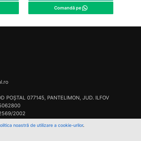
Comandă pe
l.ro
COD POȘTAL 077145, PANTELIMON, JUD. ILFOV
 15062800
/2569/2002
olitica noastră de utilizare a cookie-urilor
.