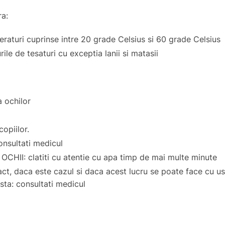
a:
aturi cuprinse intre 20 grade Celsius si 60 grade Celsius
ile de tesaturi cu exceptia lanii si matasii
a ochilor
opiilor.
 consultati medicul
II: clatiti cu atentie cu apa timp de mai multe minute
act, daca este cazul si daca acest lucru se poate face cu usur
ista: consultati medicul