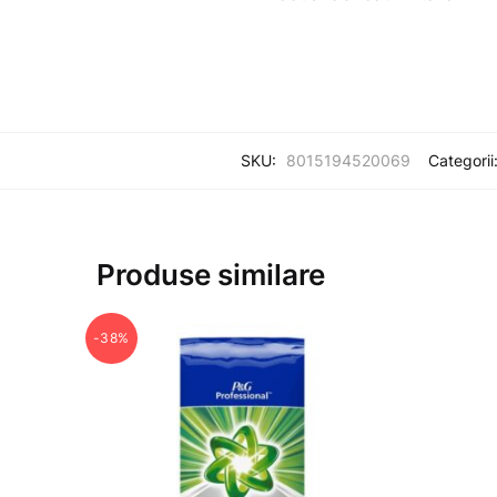
SKU:
8015194520069
Categorii
Produse similare
-38%