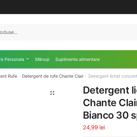
ire Personala
Mănuși
Suplimente alimentare
ent Rufe
Detergent de rufe Chante Clair
Detergent lichid concent
/
/
Detergent l
🔍
Chante Clai
Bianco 30 sp
24,99
lei