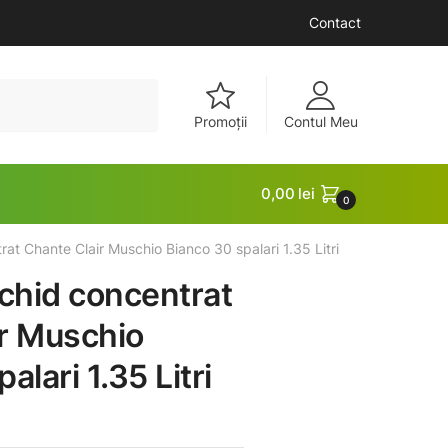
Contact
Promoții
Contul Meu
0,00
lei
0
rat Chante Clair Muschio Bianco 30 spalari 1.35 Litri
ichid concentrat
r Muschio
alari 1.35 Litri