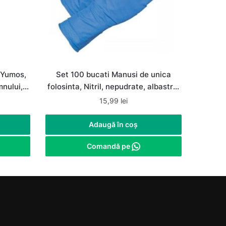
 Yumos,
Set 100 bucati Manusi de unica
mnului,
folosinta, Nitril, nepudrate, albastre,
marimea M
15,99
lei
Adaugă în coș
Comandă pe