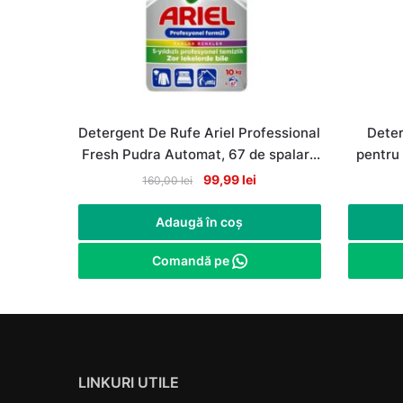
Detergent De Rufe Ariel Professional
Deter
Fresh Pudra Automat, 67 de spalari,
pentru 
10Kg
Original
Current
99,99
lei
160,00
lei
price
price
was:
is:
Adaugă în coș
160,00 lei.
99,99 lei.
Comandă pe
LINKURI UTILE