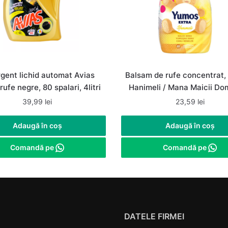
gent lichid automat Avias
Balsam de rufe concentrat,
rufe negre, 80 spalari, 4litri
Hanimeli / Mana Maicii Do
1.44 L, 60 spalari
39,99
lei
23,59
lei
Adaugă în coș
Adaugă în coș
Comandă pe
Comandă pe
DATELE FIRMEI