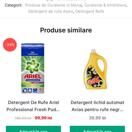
Categorii:
Produse de Curatenie si Menaj
,
Curatenie & Intretinere
,
Detergent de rufe Asevi
,
Detergent Rufe
Produse similare
-38%
Detergent De Rufe Ariel
Detergent lichid automat
Professional Fresh Pudra
Avias pentru rufe negre,
Automat, 67 de spalari,
80 spalari, 4litri
Original
Current
99,99
lei
39,99
lei
160,00
lei
10Kg
price
price
was:
is:
Adaugă în coș
Adaugă în coș