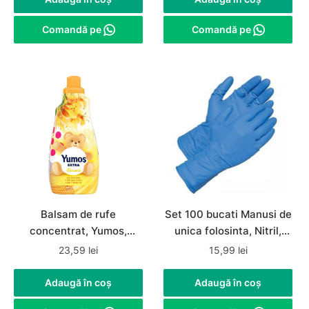
160,00 lei.
99,99 lei.
Comandă pe
Comandă pe
Balsam de rufe
Set 100 bucati Manusi de
concentrat, Yumos,
unica folosinta, Nitril,
Hanimeli / Mana Maicii
nepudrate, albastre,
23,59
lei
15,99
lei
Domnului, 1.44 L, 60
marimea M
spalari
Adaugă în coș
Adaugă în coș