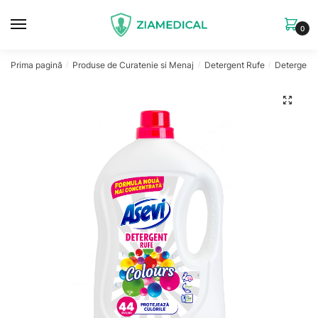
Skip
Skip
to
to
0
navigation
content
Prima pagină
Produse de Curatenie si Menaj
Detergent Rufe
Detergent 
/
/
/
🔍