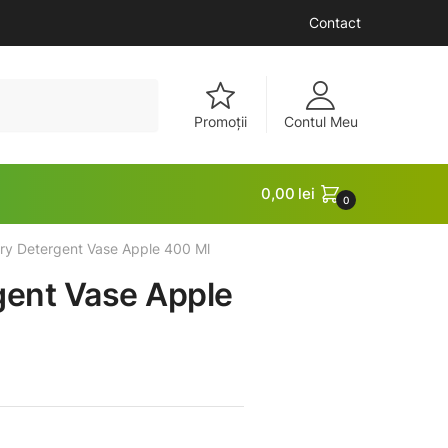
Contact
Promoții
Contul Meu
0,00
lei
0
iry Detergent Vase Apple 400 Ml
gent Vase Apple