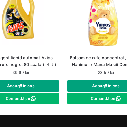
gent lichid automat Avias
Balsam de rufe concentrat,
rufe negre, 80 spalari, 4litri
Hanimeli / Mana Maicii Do
1.44 L, 60 spalari
39,99
lei
23,59
lei
Adaugă în coș
Adaugă în coș
Comandă pe
Comandă pe