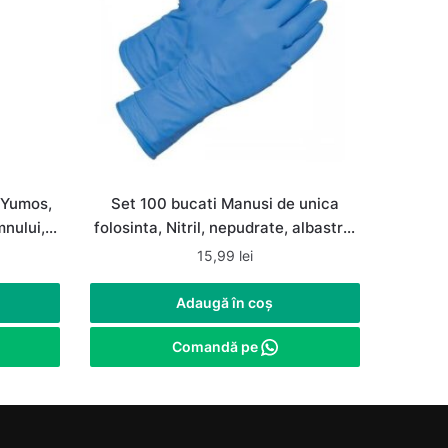
 Yumos,
Set 100 bucati Manusi de unica
mnului,
folosinta, Nitril, nepudrate, albastre,
marimea M
15,99
lei
Adaugă în coș
Comandă pe