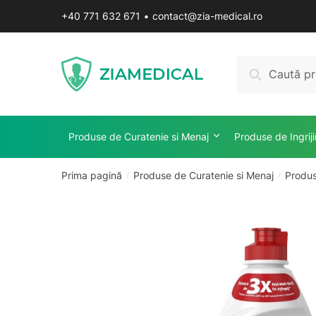
Skip
Skip
+40 771 632 671
•
contact@zia-medical.ro
to
to
navigation
content
Caută
Caută
după:
Produse de Curatenie si Menaj
Produse de Ingrij
Prima pagină
Produse de Curatenie si Menaj
Produs
/
/