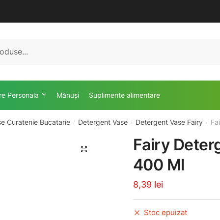
ire Personala
Mănuși
Suplimente alimentare
e Curatenie Bucatarie
Detergent Vase
Detergent Vase Fairy
Fa
/
/
/
Fairy Deter
🔍
400 Ml
8,39
lei
Stoc epuizat