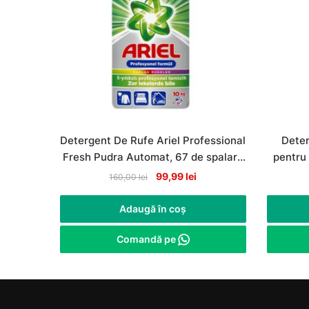
Detergent De Rufe Ariel Professional
Deter
Fresh Pudra Automat, 67 de spalari,
pentru 
10Kg
Original
Current
99,99
lei
160,00
lei
price
price
was:
is:
Adaugă în coș
160,00 lei.
99,99 lei.
Comandă pe