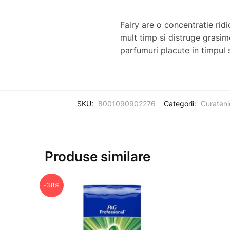
Fairy are o concentratie rid
mult timp si distruge grasime
parfumuri placute in timpul s
SKU:
8001090902276
Categorii:
Curateni
Produse similare
-38%