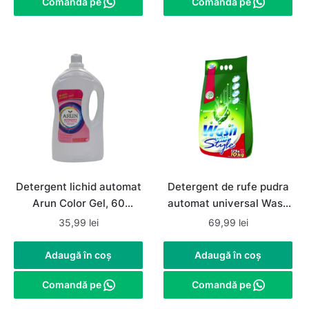
Comandă pe
Comandă pe
Detergent lichid automat
Detergent de rufe pudra
Arun Color Gel, 60
automat universal Wash
spalari, 4 litri
with Style 10Kg, 125
35,99
lei
69,99
lei
spalari
Adaugă în coș
Adaugă în coș
Comandă pe
Comandă pe