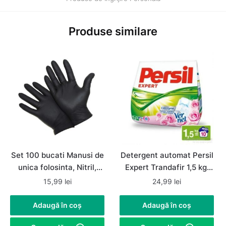
Produse similare
Set 100 bucati Manusi de
Detergent automat Persil
unica folosinta, Nitril,
Expert Trandafir 1,5 kg,
nepudrate, negre,
rufe albe si colorate
15,99
lei
24,99
lei
marimea L
Adaugă în coș
Adaugă în coș