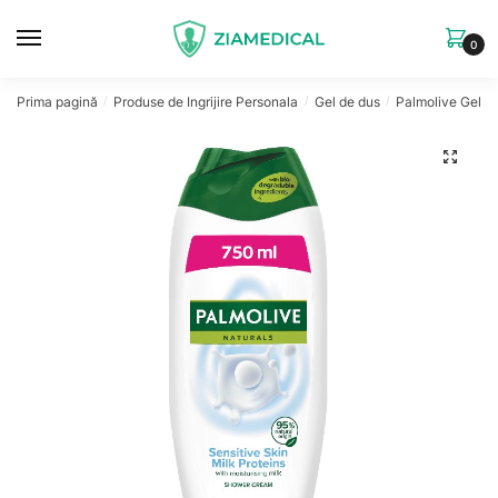
Skip
Skip
to
to
0
navigation
content
Prima pagină
Produse de Ingrijire Personala
Gel de dus
Palmolive Gel d
/
/
/
🔍