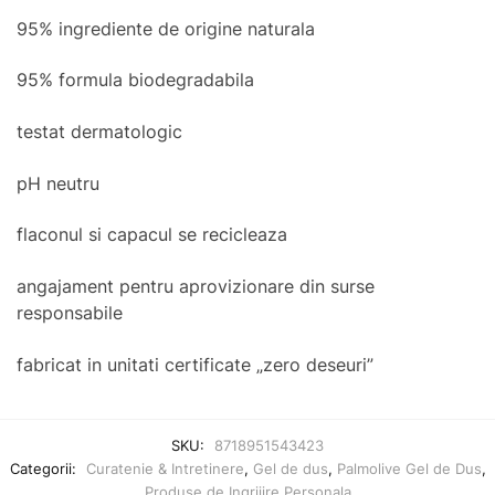
95% ingrediente de origine naturala
95% formula biodegradabila
testat dermatologic
pH neutru
flaconul si capacul se recicleaza
angajament pentru aprovizionare din surse
responsabile
fabricat in unitati certificate „zero deseuri”
SKU:
8718951543423
Categorii:
Curatenie & Intretinere
,
Gel de dus
,
Palmolive Gel de Dus
,
Produse de Ingrijire Personala