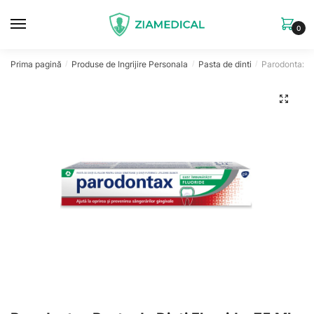
Skip
Skip
to
to
0
navigation
content
Prima pagină
Produse de Ingrijire Personala
Pasta de dinti
Parodontax Pa
/
/
/
🔍