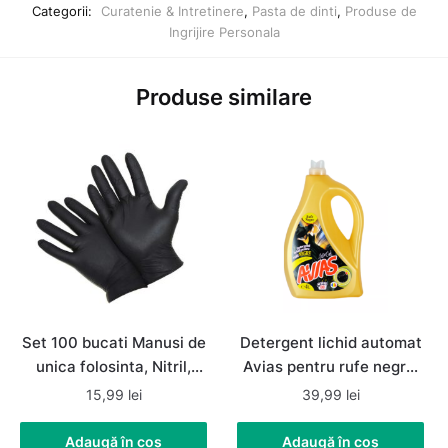
Categorii:
Curatenie & Intretinere
,
Pasta de dinti
,
Produse de
Ingrijire Personala
Produse similare
Set 100 bucati Manusi de
Detergent lichid automat
unica folosinta, Nitril,
Avias pentru rufe negre,
nepudrate, negre,
80 spalari, 4litri
15,99
lei
39,99
lei
marimea S
Adaugă în coș
Adaugă în coș