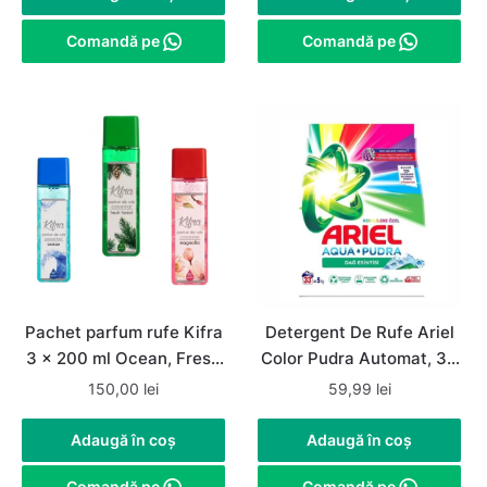
Comandă pe
Comandă pe
Pachet parfum rufe Kifra
Detergent De Rufe Ariel
3 x 200 ml Ocean, Fresh
Color Pudra Automat, 33
Fores, Magnolia, 240
de spalari, 5Kg
150,00
lei
59,99
lei
spalari
Adaugă în coș
Adaugă în coș
Comandă pe
Comandă pe