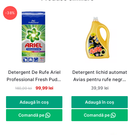
-38%
Detergent De Rufe Ariel
Detergent lichid automat
Professional Fresh Pudra
Avias pentru rufe negre,
Automat, 67 de spalari,
80 spalari, 4litri
Original
Current
99,99
lei
39,99
lei
160,00
lei
10Kg
price
price
was:
is:
Adaugă în coș
Adaugă în coș
160,00 lei.
99,99 lei.
Comandă pe
Comandă pe