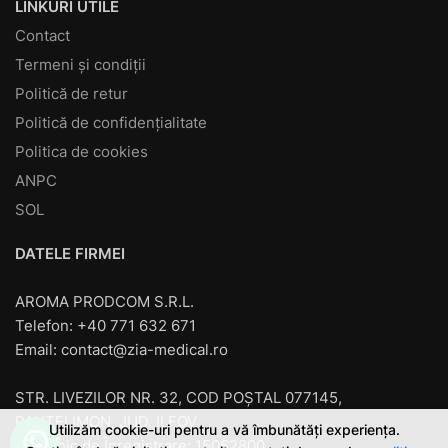
LINKURI UTILE
Contact
Termeni și condiții
Politică de retur
Politică de confidențialitate
Politica de cookies
ANPC
SOL
DATELE FIRMEI
AROMA PRODCOM S.R.L.
Telefon: +40 771 632 671
Email:
contact@zia-medical.ro
STR. LIVEZILOR NR. 32, COD POȘTAL 077145,
PANTELIMON, JUD. ILFOV
Utilizăm cookie-uri pentru a vă îmbunătăți experiența.
Cod unic de Înregistrare: 15062800