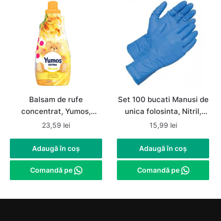
Balsam de rufe
Set 100 bucati Manusi de
concentrat, Yumos,
unica folosinta, Nitril,
Hanimeli / Mana Maicii
nepudrate, albastre,
23,59
lei
15,99
lei
Domnului, 1.44 L, 60
marimea M
spalari
Adaugă în coș
Adaugă în coș
Comandă pe
Comandă pe