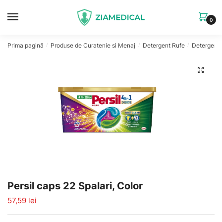
Skip
Skip
to
to
0
navigation
content
Prima pagină
Produse de Curatenie si Menaj
Detergent Rufe
Detergent 
/
/
/
🔍
Persil caps 22 Spalari, Color
57,59
lei