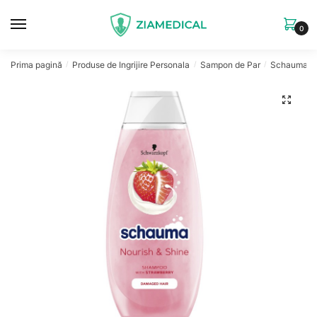
Skip
Skip
to
to
0
navigation
content
Prima pagină
Produse de Ingrijire Personala
Sampon de Par
Schauma S
/
/
/
🔍