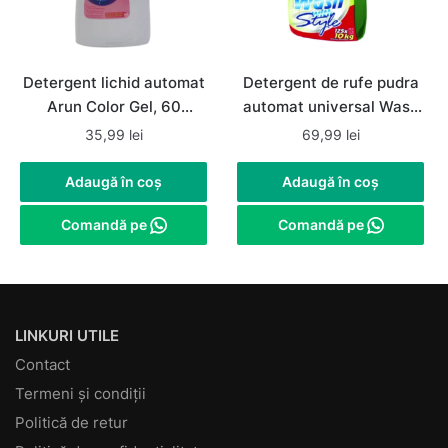
Detergent lichid automat
Detergent de rufe pudra
Arun Color Gel, 60
automat universal Wash
spalari, 4 litri
with Style 10Kg, 125
35,99
lei
69,99
lei
spalari
Adaugă în coș
Adaugă în coș
Comandă pe
Comandă pe
LINKURI UTILE
Contact
Termeni și condiții
Politică de retur