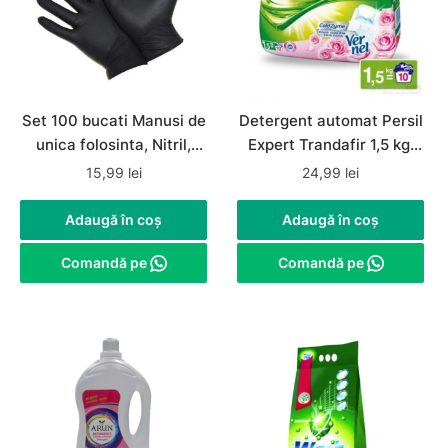
Set 100 bucati Manusi de
Detergent automat Persil
unica folosinta, Nitril,
Expert Trandafir 1,5 kg,
nepudrate, negre,
rufe albe si colorate
15,99
lei
24,99
lei
marimea L
Adaugă în coș
Adaugă în coș
Comandă pe
Comandă pe